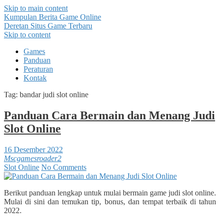
Skip to main content
Kumpulan Berita Game Online
Deretan Situs Game Terbaru
Skip to content
Games
Panduan
Peraturan
Kontak
Tag:
bandar judi slot online
Panduan Cara Bermain dan Menang Judi
Slot Online
16 Desember 2022
Mscgamesroader2
Slot Online
No Comments
Berikut panduan lengkap untuk mulai bermain game judi slot online.
Mulai di sini dan temukan tip, bonus, dan tempat terbaik di tahun
2022.