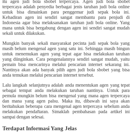
itu agen judi bola sbobet terpercaya. Agen judi bola sbobet
terpercaya adalah penyedia berbagai jenis taruhan judi bola online
untuk bisa dimainkan para penggemar judi sepak bola ini.
Kehadiran agen ini sendiri sangat membantu para penjudi di
Indonesia agar bisa melaksanakan taruhan judi bola online. Yang
mana untuk bisa bergabung dengan agen ini sendiri sangat mudah
sekali untuk dilakukan.
Mungkin banyak sekali masyarakat pecinta judi sepak bola yang
masih belum mengenal agen yang satu ini. Sehingga masih bingun
untuk menemukan agen yang tepat agar bisa melakukan taruhan
yang diinginkan. Cara pengenalannya sendiri sangat mudah, yaitu
pemain bisa mencarinya melalui pencarian internet sekarang ini.
Nantinya akan ada banyak pilih agen judi bola sbobet yang bisa
anda temukan melalui pencarian internet tersebut.
Lalu langkah selanjutnya adalah anda menentukan agen yang tepat
sebagai tempat anda melakukan taruhan nantinya. Untuk para
pemula mungkin belum bisa mengenal yang mana agen terpercaya
dan mana yang agen palsu. Maka itu, dibawah ini saya akan
beritahukan beberapa cara mengenal agen terpercaya sebelum anda
melakukan pendaftaran. Simaklah pembahasan pada artikel ini
sampai dengan selesai.
Terdapat Informasi Yang Jelas