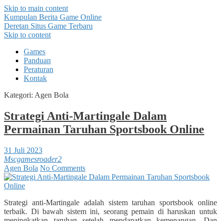
Skip to main content
Kumpulan Berita Game Online
Deretan Situs Game Terbaru
Skip to content
Games
Panduan
Peraturan
Kontak
Kategori:
Agen Bola
Strategi Anti-Martingale Dalam
Permainan Taruhan Sportsbook Online
31 Juli 2023
Mscgamesroader2
Agen Bola
No Comments
Strategi anti-Martingale adalah sistem taruhan sportsbook online
terbaik. Di bawah sistem ini, seorang pemain di haruskan untuk
meningkatkan taruhan setelah mendapatkan kemenangan. Dan