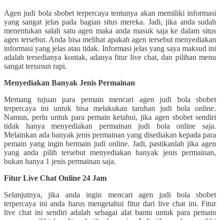
Agen judi bola sbobet terpercaya tentunya akan memiliki informasi
yang sangat jelas pada bagian situs mereka. Jadi, jika anda sudah
menentukan salah satu agen maka anda masuk saja ke dalam situs
agen tersebut. Anda bisa melihat apakah agen tersebut menyediakan
informasi yang jelas atau tidak. Informasi jelas yang saya maksud ini
adalah tersedianya kontak, adanya fitur live chat, dan pilihan menu
sangat tersusun rapi.
Menyediakan Banyak Jenis Permainan
Memang tujuan para pemain mencari agen judi bola sbobet
terpercaya ini untuk bisa melakukan taruhan judi bola online.
Namun, perlu untuk para pemain ketahui, jika agen sbobet sendiri
tidak hanya menyediakan permainan judi bola online saja.
Melainkan ada banyak jenis permainan yang disediakan kepada para
pemain yang ingin bermain judi online. Jadi, pastikanlah jika agen
yang anda pilih tersebut menyediakan banyak jenis permainan,
bukan hanya 1 jenis permainan saja.
Fitur Live Chat Online 24 Jam
Selanjutnya, jika anda ingin mencari agen judi bola sbobet
terpercaya ini anda harus mengetahui fitur dari live chat ini. Fitur
live chat ini sendiri adalah sebagai alat bantu untuk para pemain