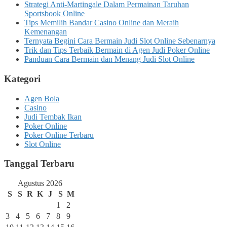
Strategi Anti-Martingale Dalam Permainan Taruhan
Sportsbook Online
Tips Memilih Bandar Casino Online dan Meraih
Kemenangan
Ternyata Begini Cara Bermain Judi Slot Online Sebenarnya
Trik dan Tips Terbaik Bermain di Agen Judi Poker Online
Panduan Cara Bermain dan Menang Judi Slot Online
Kategori
Agen Bola
Casino
Judi Tembak Ikan
Poker Online
Poker Online Terbaru
Slot Online
Tanggal Terbaru
Agustus 2026
S
S
R
K
J
S
M
1
2
3
4
5
6
7
8
9