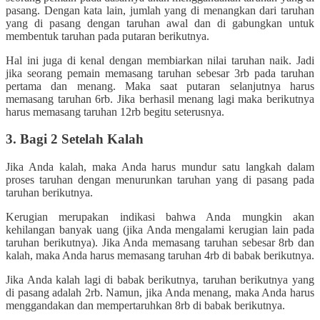
pasang. Dengan kata lain, jumlah yang di menangkan dari taruhan
yang di pasang dengan taruhan awal dan di gabungkan untuk
membentuk taruhan pada putaran berikutnya.
Hal ini juga di kenal dengan membiarkan nilai taruhan naik. Jadi
jika seorang pemain memasang taruhan sebesar 3rb pada taruhan
pertama dan menang. Maka saat putaran selanjutnya harus
memasang taruhan 6rb. Jika berhasil menang lagi maka berikutnya
harus memasang taruhan 12rb begitu seterusnya.
3. Bagi 2 Setelah Kalah
Jika Anda kalah, maka Anda harus mundur satu langkah dalam
proses taruhan dengan menurunkan taruhan yang di pasang pada
taruhan berikutnya.
Kerugian merupakan indikasi bahwa Anda mungkin akan
kehilangan banyak uang (jika Anda mengalami kerugian lain pada
taruhan berikutnya). Jika Anda memasang taruhan sebesar 8rb dan
kalah, maka Anda harus memasang taruhan 4rb di babak berikutnya.
Jika Anda kalah lagi di babak berikutnya, taruhan berikutnya yang
di pasang adalah 2rb. Namun, jika Anda menang, maka Anda harus
menggandakan dan mempertaruhkan 8rb di babak berikutnya.