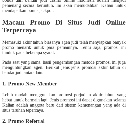
bonus dari bandar judi casino online indonesia adalah menjadi
pemenang secara beruntun. Ini akan memudahkan Kalian untuk
mendapatkan bonus jackpot.
Macam Promo Di Situs Judi Online
Terpercaya
Memasuki akhir tahun biasanya agen judi telah menyiapkan banyak
promo menarik untuk para pemainnya. Tentu saja, promosi ini
tunduk pada beberapa syarat.
Pada saat yang sama, hasil pengembangan metode promosi ini juga
menguntungkan agen. Berikut jenis-jenis promosi akhir tahun di
bandar judi antara lain:
1. Promo New Member
Lebih mudah menggunakan promosi perjudian akhir tahun yang
hebat untuk bermain lagi. Jenis promosi ini dapat digunakan selama
Kalian adalah anggota baru dari sistem kemenangan yang ada di
situs taruhan tepercaya.
2. Promo Referral