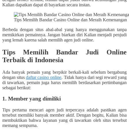
Kalian dapatkan dapat di bayarkan secara instan.
Tips Memilih Bandar Casino Online dan Meraih Kemenangan
Berbeda dengan situs abal-abal yang hanya menggunakan tanpa
memikirkan pemainnya. Jangan biarkan diri Kalian menjadi penjudi
yang lemah karena salah memilih agen judi online.
Tips Memilih Bandar Judi Online
Terbaik di Indonesia
Ada banyak pemain yang berpikir berkali-kali sebelum bergabung
dengan situs
daftar casino online
. Tidak hanya dari segi reward yang
di tawarkan, pemain juga harus memilih berdasarkan pertimbangan
sebagai berikut:
1. Member yang dimiliki
Tips pertama mencari agen judi terpercaya adalah pastikan agen
tersebut memiliki banyak member aktif. Dengan begitu, Kalian bisa
membuktikan bahwa layanan yang di tawarkan oleh situs tersebut
memang sempurna.