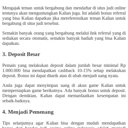
Mengajak teman untuk bergabung dan mendaftar di situs judi online
tentunya akan menguntungkan Kalian juga. Ini adalah bonus referral
yang bisa Kalian dapatkan jika mereferensikan teman Kalian untuk
bergabung di situs judi tersebut.
Semakin banyak orang yang bergabung melalui link referral yang di
sediakan secara otomatis, semakin banyak hadiah yang bisa Kalian
dapatkan.
3. Deposit Besar
Pemain yang melakukan deposit dalam jumlah besar minimal Rp
1.000.000 bisa mendapatkan cashback 10-15% setiap melakukan
deposit. Bonus ini dapat ditarik atau di ubah menjadi uang nyata.
Anda juga dapat menyimpan uang di akun game Kalian untuk
mempersiapkan game berikutnya. Ada banyak bonus untuk deposit.
Dengan demikian, Kalian dapat memanfaatkan kesempatan ini
sebaik-baiknya.
4. Menjadi Pemenang
Tips selanjutnya agar Kalian bisa dengan mudah mendapatkan