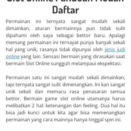
Daftar
Permainan ini ternyata sangat mudah sekali
dimainkan, aturan bermainnya pun tidak sulit
dipahami oleh saya sebagai bettor baru. Apalagi
memang permainan ini ternayat punya banyak sekali
hal yang unik, rasanya tidak dipunyai oleh
jenis judi
online
yang lain. Sensasi bermain yang dirasakan saat
bermain Slot Online sungguh melampaui ekspektasi.
Permainan satu ini sangat mudah sekali dimainkan,
tapi ternyata sangat sulit dimenangkan. Ini kan sangat
unik sekali dan memacu rasa penasaran semua
bettor. Bermain game slot online utamanya harus
melibatkan 2 hal: ketenangan dan feeling. Dua hal itu
bisa jadi kunci untuk kita agar bisa memenangkan
permainan yang cara mainnya hanya tinggal spin ini.