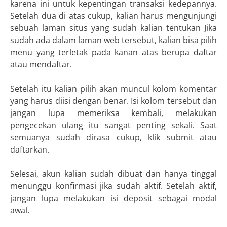
karena ini untuk kepentingan transaksi kedepannya.
Setelah dua di atas cukup, kalian harus mengunjungi
sebuah laman situs yang sudah kalian tentukan Jika
sudah ada dalam laman web tersebut, kalian bisa pilih
menu yang terletak pada kanan atas berupa daftar
atau mendaftar.
Setelah itu kalian pilih akan muncul kolom komentar
yang harus diisi dengan benar. Isi kolom tersebut dan
jangan lupa memeriksa kembali, melakukan
pengecekan ulang itu sangat penting sekali. Saat
semuanya sudah dirasa cukup, klik submit atau
daftarkan.
Selesai, akun kalian sudah dibuat dan hanya tinggal
menunggu konfirmasi jika sudah aktif. Setelah aktif,
jangan lupa melakukan isi deposit sebagai modal
awal.