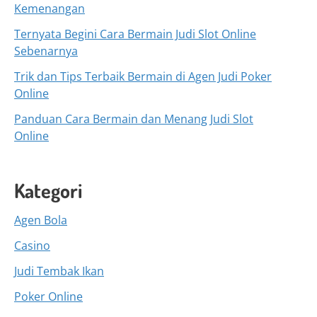
Kemenangan
Ternyata Begini Cara Bermain Judi Slot Online
Sebenarnya
Trik dan Tips Terbaik Bermain di Agen Judi Poker
Online
Panduan Cara Bermain dan Menang Judi Slot
Online
Kategori
Agen Bola
Casino
Judi Tembak Ikan
Poker Online