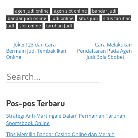
agen judi online
agen slot online
bandar judi
bandar judi online
judi online
situs judi
situs taruhan
judi
slot online
taruhan judi
Posts
Joker123 dan Cara
Cara Melakukan
Bermain Judi Tembak Ikan
Pendaftaran Pada Agen
navigation
Online
Judi Bola Sbobet
Search
for:
Pos-pos Terbaru
Strategi Anti-Martingale Dalam Permainan Taruhan
Sportsbook Online
Tips Memilih Bandar Casino Online dan Meraih