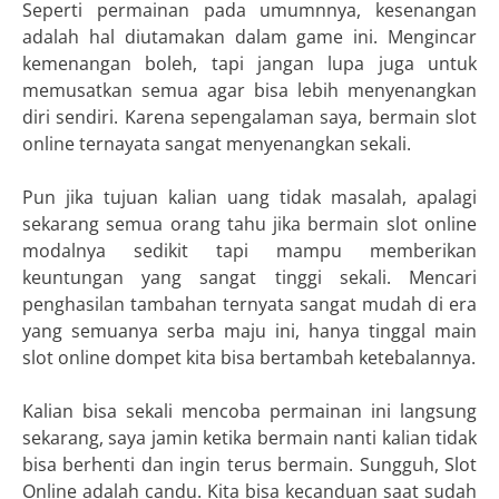
Seperti permainan pada umumnnya, kesenangan
adalah hal diutamakan dalam game ini. Mengincar
kemenangan boleh, tapi jangan lupa juga untuk
memusatkan semua agar bisa lebih menyenangkan
diri sendiri. Karena sepengalaman saya, bermain slot
online ternayata sangat menyenangkan sekali.
Pun jika tujuan kalian uang tidak masalah, apalagi
sekarang semua orang tahu jika bermain slot online
modalnya sedikit tapi mampu memberikan
keuntungan yang sangat tinggi sekali. Mencari
penghasilan tambahan ternyata sangat mudah di era
yang semuanya serba maju ini, hanya tinggal main
slot online dompet kita bisa bertambah ketebalannya.
Kalian bisa sekali mencoba permainan ini langsung
sekarang, saya jamin ketika bermain nanti kalian tidak
bisa berhenti dan ingin terus bermain. Sungguh, Slot
Online adalah candu. Kita bisa kecanduan saat sudah