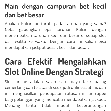
Main dengan campuran bet kecil
dan bet besar
Apakah Kalian bertaruh pada taruhan yang sama?
Coba gabungkan opsi taruhan Kalian dengan
menempatkan taruhan kecil dan besar di setiap slot
dari waktu ke waktu. Dengan cara ini Kalian bisa
mendapatkan jackpot besar, kecil, dan besar.
Cara Efektif Mengalahkan
Slot Online Dengan Strategi
Slot online adalah salah satu daya tarik paling
cemerlang dan teratas di situs judi online saat ini, dan
ini menghasilkan pendapatan ratusan miliar rupee
bagi pelanggan yang mencoba mendapatkan jackpot.
Menang tentu tidak mudah, keberuntungan