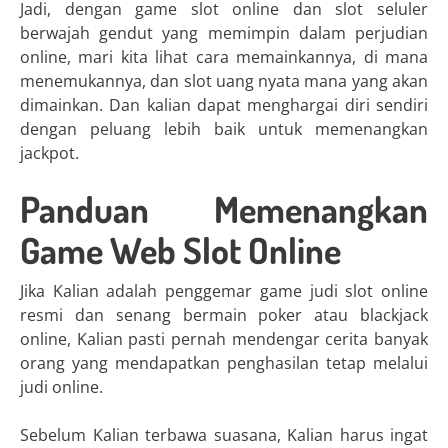
Jadi, dengan game slot online dan slot seluler
berwajah gendut yang memimpin dalam perjudian
online, mari kita lihat cara memainkannya, di mana
menemukannya, dan slot uang nyata mana yang akan
dimainkan. Dan kalian dapat menghargai diri sendiri
dengan peluang lebih baik untuk memenangkan
jackpot.
Panduan Memenangkan
Game Web Slot Online
Jika Kalian adalah penggemar game judi slot online
resmi dan senang bermain poker atau blackjack
online, Kalian pasti pernah mendengar cerita banyak
orang yang mendapatkan penghasilan tetap melalui
judi online.
Sebelum Kalian terbawa suasana, Kalian harus ingat