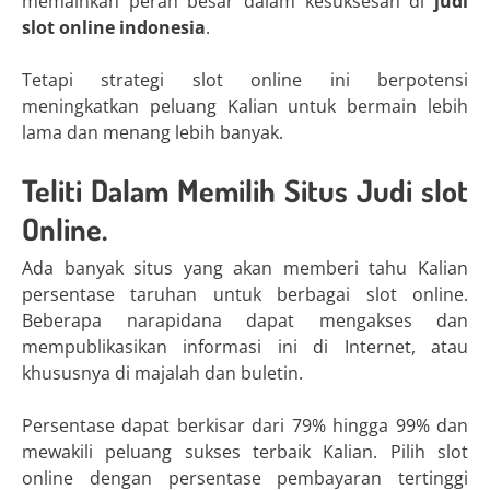
memainkan peran besar dalam kesuksesan di
judi
slot online indonesia
.
Tetapi strategi slot online ini berpotensi
meningkatkan peluang Kalian untuk bermain lebih
lama dan menang lebih banyak.
Teliti Dalam Memilih Situs Judi slot
Online.
Ada banyak situs yang akan memberi tahu Kalian
persentase taruhan untuk berbagai slot online.
Beberapa narapidana dapat mengakses dan
mempublikasikan informasi ini di Internet, atau
khususnya di majalah dan buletin.
Persentase dapat berkisar dari 79% hingga 99% dan
mewakili peluang sukses terbaik Kalian. Pilih slot
online dengan persentase pembayaran tertinggi