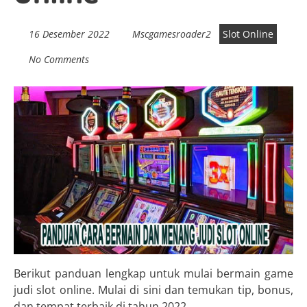
16 Desember 2022
Mscgamesroader2
Slot Online
No Comments
Berikut panduan lengkap untuk mulai bermain game
judi slot online. Mulai di sini dan temukan tip, bonus,
dan tempat terbaik di tahun 2022.