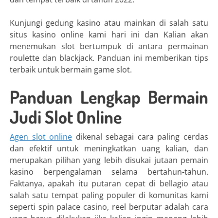
Kunjungi gedung kasino atau mainkan di salah satu
situs kasino online kami hari ini dan Kalian akan
menemukan slot bertumpuk di antara permainan
roulette dan blackjack. Panduan ini memberikan tips
terbaik untuk bermain game slot.
Panduan Lengkap Bermain
Judi Slot Online
Agen slot online
dikenal sebagai cara paling cerdas
dan efektif untuk meningkatkan uang kalian, dan
merupakan pilihan yang lebih disukai jutaan pemain
kasino berpengalaman selama bertahun-tahun.
Faktanya, apakah itu putaran cepat di bellagio atau
salah satu tempat paling populer di komunitas kami
seperti spin palace casino, reel berputar adalah cara