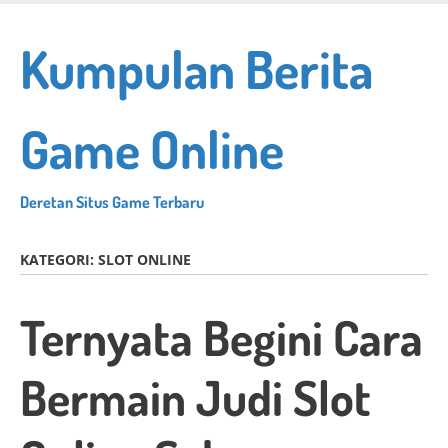
Skip
to
Kumpulan Berita
main
content
Game Online
Deretan Situs Game Terbaru
KATEGORI:
SLOT ONLINE
Ternyata Begini Cara
Bermain Judi Slot