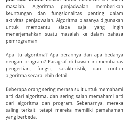
masalah. Algoritma penjadwalan memberikan
keuntungan dan fungsionalitas penting dalam
aktivitas penjadwalan. Algoritma biasanya digunakan
untuk membantu siapa saja yang ingin
menerjemahkan suatu masalah ke dalam bahasa
pemrograman.
Apa itu algoritma? Apa perannya dan apa bedanya
dengan program? Paragraf di bawah ini membahas
pengertian, fungsi, karakteristik, dan contoh
algoritma secara lebih detail.
Beberapa orang sering merasa sulit untuk memahami
arti dari algoritma, dan sering salah memahami arti
dari algoritma dan program. Sebenarnya, mereka
saling terkait, tetapi mereka memiliki pemahaman
yang berbeda.