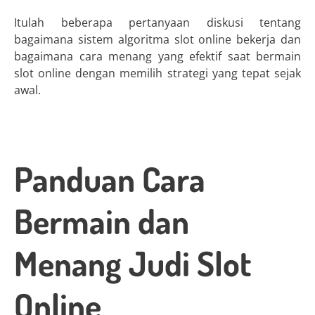
Itulah beberapa pertanyaan diskusi tentang
bagaimana sistem algoritma slot online bekerja dan
bagaimana cara menang yang efektif saat bermain
slot online dengan memilih strategi yang tepat sejak
awal.
Panduan Cara
Bermain dan
Menang Judi Slot
Online