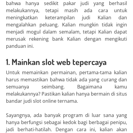
bahwa hanya sedikit pakar judi yang berhasil
melakukannya, tetapi masih ada cara untuk
meningkatkan keterampilan judi Kalian dan
mengalahkan peluang. Kalian mungkin tidak ingin
menjadi mogul dalam semalam, tetapi Kalian dapat
merusak rekening bank Kalian dengan mengikuti
panduan ini.
1. Mainkan slot web tepercaya
Untuk memainkan permainan, pertama-tama kalian
harus memastikan bahwa tidak ada yang curang dan
semuanya seimbang. Bagaimana kamu
melakukannya? Pastikan kalian hanya bermain di situs
bandar judi slot online ternama.
Sayangnya, ada banyak program di luar sana yang
hanya berfungsi sebagai kedok bagi berbagai penipu,
jadi berhati-hatilah. Dengan cara ini, kalian akan