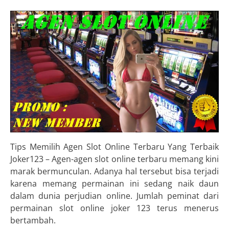
Tips Memilih Agen Slot Online Terbaru Yang Terbaik
Joker123 – Agen-agen slot online terbaru memang kini
marak bermunculan. Adanya hal tersebut bisa terjadi
karena memang permainan ini sedang naik daun
dalam dunia perjudian online. Jumlah peminat dari
permainan slot online joker 123 terus menerus
bertambah.