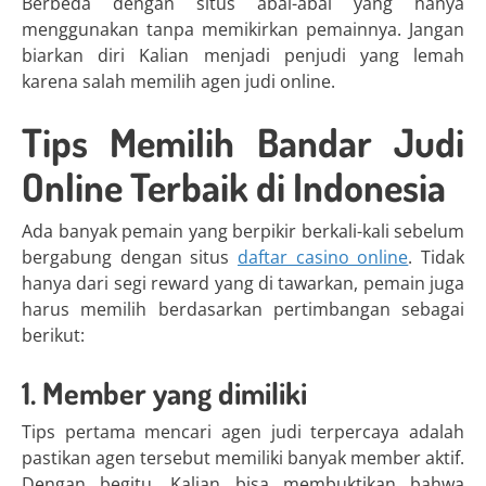
Berbeda dengan situs abal-abal yang hanya
menggunakan tanpa memikirkan pemainnya. Jangan
biarkan diri Kalian menjadi penjudi yang lemah
karena salah memilih agen judi online.
Tips Memilih Bandar Judi
Online Terbaik di Indonesia
Ada banyak pemain yang berpikir berkali-kali sebelum
bergabung dengan situs
daftar casino online
. Tidak
hanya dari segi reward yang di tawarkan, pemain juga
harus memilih berdasarkan pertimbangan sebagai
berikut:
1. Member yang dimiliki
Tips pertama mencari agen judi terpercaya adalah
pastikan agen tersebut memiliki banyak member aktif.
Dengan begitu, Kalian bisa membuktikan bahwa