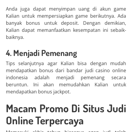
Anda juga dapat menyimpan uang di akun game
Kalian untuk mempersiapkan game berikutnya. Ada
banyak bonus untuk deposit. Dengan demikian,
Kalian dapat memanfaatkan kesempatan ini sebaik-
baiknya.
4. Menjadi Pemenang
Tips selanjutnya agar Kalian bisa dengan mudah
mendapatkan bonus dari bandar judi casino online
indonesia adalah menjadi pemenang secara
beruntun. Ini akan memudahkan Kalian untuk
mendapatkan bonus jackpot.
Macam Promo Di Situs Judi
Online Terpercaya