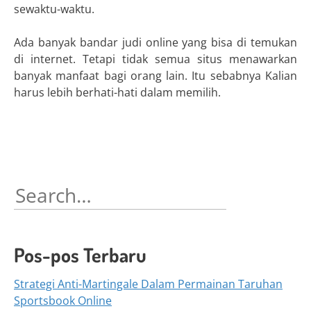
sewaktu-waktu.
Ada banyak bandar judi online yang bisa di temukan
di internet. Tetapi tidak semua situs menawarkan
banyak manfaat bagi orang lain. Itu sebabnya Kalian
harus lebih berhati-hati dalam memilih.
Search
for:
Pos-pos Terbaru
Strategi Anti-Martingale Dalam Permainan Taruhan
Sportsbook Online